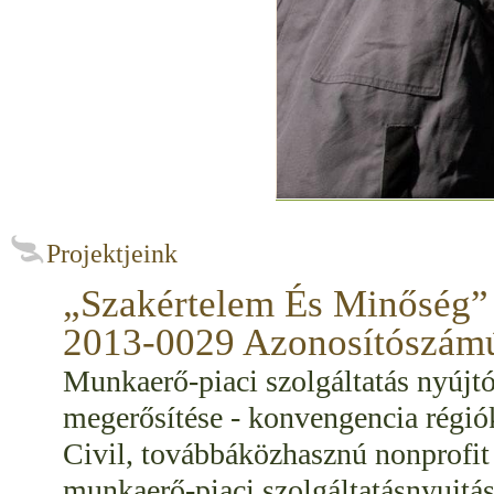
Projektjeink
„Szakértelem És Minőség”
2013-0029 Azonosítószámú
Munkaerő-piaci szolgáltatás nyújtó
megerősítése - konvengencia régió
Civil, továbbáközhasznú nonprofit 
munkaerő-piaci szolgáltatásnyujtás